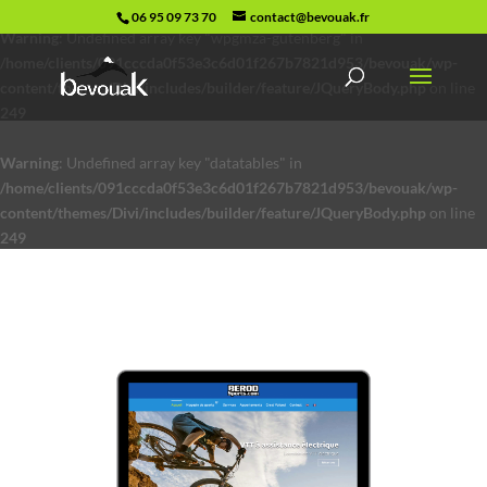
06 95 09 73 70
contact@bevouak.fr
Warning
: Undefined array key "wpgmza-gutenberg" in
/home/clients/091cccda0f53e3c6d01f267b7821d953/bevouak/wp-
content/themes/Divi/includes/builder/feature/JQueryBody.php
on line
249
Warning
: Undefined array key "datatables" in
/home/clients/091cccda0f53e3c6d01f267b7821d953/bevouak/wp-
content/themes/Divi/includes/builder/feature/JQueryBody.php
on line
249