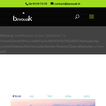
06 95 09 73 70
contact@bevouak.fr
Warning
: Undefined array key "wpgmza-gutenberg" in
/home/clients/091cccda0f53e3c6d01f267b7821d953/bevouak/wp-
content/themes/Divi/includes/builder/feature/JQueryBody.php
on line
249
Warning
: Undefined array key "datatables" in
/home/clients/091cccda0f53e3c6d01f267b7821d953/bevouak/wp-
content/themes/Divi/includes/builder/feature/JQueryBody.php
on line
249