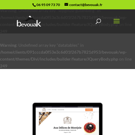
06 95 09 73 70
contact@bevouak.fr
Warning
: Undefined array key "wpgmza-gutenberg" in
/home/clients/091cccda0f53e3c6d01f267b7821d953/bevouak/wp-
content/themes/Divi/includes/builder/feature/JQueryBody.php
on line
249
Warning
: Undefined array key "datatables" in
/home/clients/091cccda0f53e3c6d01f267b7821d953/bevouak/wp-
content/themes/Divi/includes/builder/feature/JQueryBody.php
on line
249