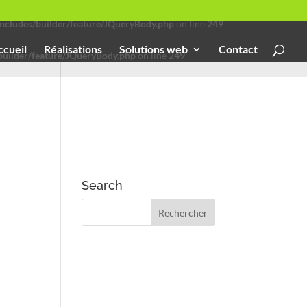
cludes/builder/feature/JQueryBody.php
on line
249
ccueil
Réalisations
Solutions web
Contact
uilder/feature/JQueryBody.php
on line
249
Search