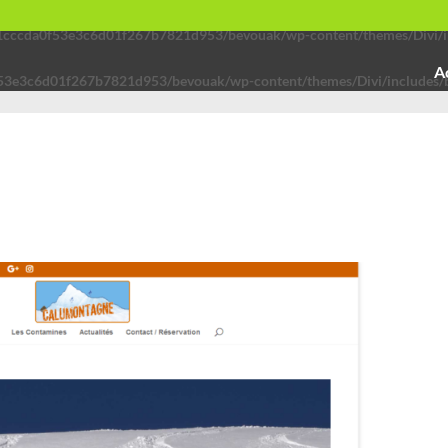
91cccda0f53e3c6d01f267b7821d953/bevouak/wp-content/themes/Divi/in
A
53e3c6d01f267b7821d953/bevouak/wp-content/themes/Divi/includes/b