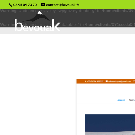
06 95 09 73 70
contact@bevouak.fr
Warning
: Undefined array key "wpgmza-gutenberg" in
/home/clients/0
Warning
: Undefined array key "datatables" in
/home/clients/091cccda0f