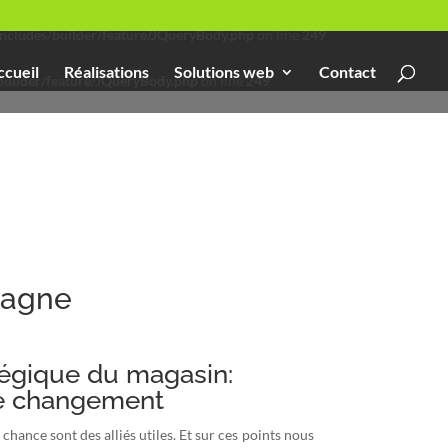
cludes/builder/feature/JQueryBody.php
on line
249
ccueil
Réalisations
Solutions web
Contact
uilder/feature/JQueryBody.php
on line
249
tagne
égique du magasin:
le changement
hance sont des alliés utiles. Et sur ces points nous