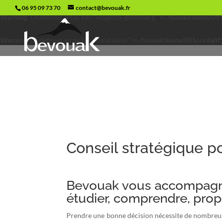
06 95 09 73 70
contact@bevouak.fr
Warning
: Undefined array key "wpgmza-gutenberg" in
/home/clients/0
Warning
: Undefined array key "datatables" in
/home/clients/091cccda0f
Conseil stratégique 
Bevouak vous accompagne
étudier, comprendre, pro
Prendre une bonne décision nécessite de nombreux in