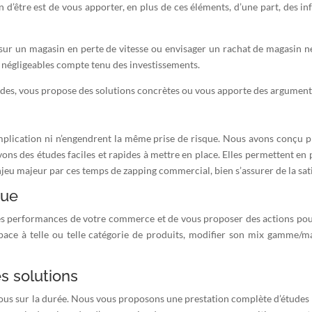
’être est de vous apporter, en plus de ces éléments, d’une part, des inf
 sur un magasin en perte de vitesse ou envisager un rachat de magasin n
s négligeables compte tenu des investissements.
udes, vous propose des solutions concrètes ou vous apporte des arguments 
mplication ni n’engendrent la même prise de risque. Nous avons conçu pl
ns des études faciles et rapides à mettre en place. Elles permettent en par
enjeu majeur par ces temps de zapping commercial, bien s’assurer de la sati
que
se des performances de votre commerce et de vous proposer des actions p
espace à telle ou telle catégorie de produits, modifier son mix gamme/m
s solutions
ous sur la durée. Nous vous proposons une prestation complète d’études