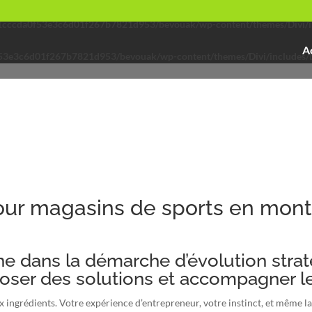
91cccda0f53e3c6d01f267b7821d953/bevouak/wp-content/themes/Divi/in
A
53e3c6d01f267b7821d953/bevouak/wp-content/themes/Divi/includes/b
pour magasins de sports en mon
 dans la démarche d’évolution strat
poser des solutions et accompagner 
grédients. Votre expérience d’entrepreneur, votre instinct, et même la c