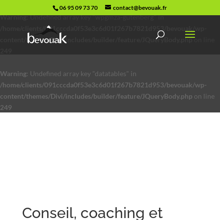
06 95 09 73 70
contact@bevouak.fr
Warning
: Undefined array key "wpgmza-gutenberg" in
/home/clients/091cccda0f53e3c6d01f267b7821d953/bevouak/wp-
content/themes/Divi/includes/builder/feature/JQueryBody.php
on line
249
Warning
: Undefined array key "datatables" in
/home/clients/091cccda0f53e3c6d01f267b7821d953/bevouak/wp-
content/themes/Divi/includes/builder/feature/JQueryBody.php
on line
249
Conseil, coaching et